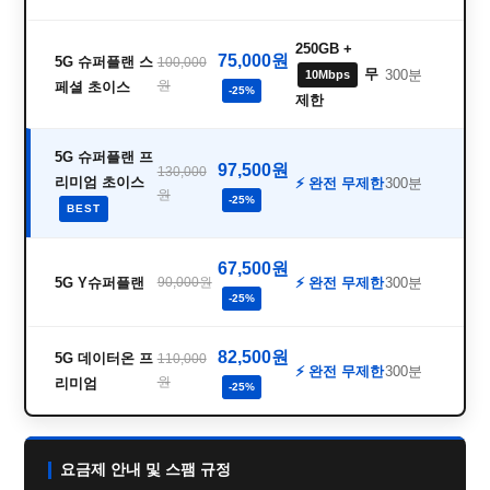
250GB +
75,000원
5G 슈퍼플랜 스
100,000
무
300분
10Mbps
원
페셜 초이스
-25%
제한
5G 슈퍼플랜 프
97,500원
130,000
리미엄 초이스
⚡ 완전 무제한
300분
원
-25%
BEST
67,500원
5G Y슈퍼플랜
90,000원
⚡ 완전 무제한
300분
-25%
82,500원
5G 데이터온 프
110,000
⚡ 완전 무제한
300분
원
리미엄
-25%
요금제 안내 및 스팸 규정