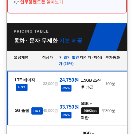
👉
업무용핸드폰
알아보기
PRICING TABLE
통화 · 문자 무제한
기본 제공
요금제명
정상가
▼ 법인 할인
데이터 (핵심)
부가통화
가 (25%)
24,750원
LTE 베이직
1.5GB 소진
33,000원
100분
후 과금
HOT
-25%
5GB +
33,750원
5G 슬림
무
45,000원
300분
400Kbps
HOT
-25%
제한
10GB +