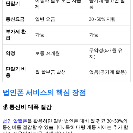
이통사 할부 또는 자급
공기계·중고폰 활
단말기
제
용
통신요금
일반 요금
30~50% 저렴
부가세 환
가능
가능
급
무약정(6개월 유
약정
보통 24개월
지)
단말기 비
월 할부금 발생
없음(공기계 활용)
용
법인폰 서비스의 핵심 장점
💰 통신비 대폭 절감
법인 알뜰폰
을 활용하면 일반 법인폰 대비 월 평균 30~50%의
통신비를 절감할 수 있습니다. 특히 대량 개통 시에는 추가 할