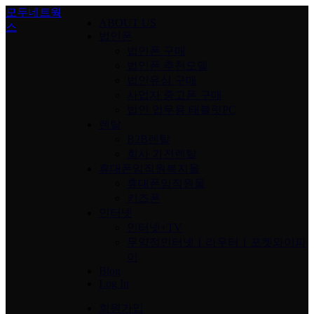
Skip
모두네트웍
ABOUT US
to
스
content
법인폰
법인폰 구매
법인폰 추천모델
법인유심 구매
사업자 중고폰 구매
법인 업무용 태블릿PC
렌탈
B2B렌탈
회사 가전렌탈
휴대폰임직원복지몰
휴대폰임직원몰
키즈폰
인터넷
인터넷+TV
무약정인터넷ㅣ라우터ㅣ포켓와이파
이
Blog
Log In
회원가입