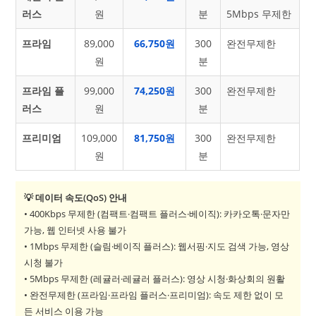
러스
원
분
5Mbps 무제한
프라임
89,000
66,750원
300
완전무제한
원
분
프라임 플
99,000
74,250원
300
완전무제한
러스
원
분
프리미엄
109,000
81,750원
300
완전무제한
원
분
💡 데이터 속도(QoS) 안내
• 400Kbps 무제한 (컴팩트·컴팩트 플러스·베이직): 카카오톡·문자만
가능, 웹 인터넷 사용 불가
• 1Mbps 무제한 (슬림·베이직 플러스): 웹서핑·지도 검색 가능, 영상
시청 불가
• 5Mbps 무제한 (레귤러·레귤러 플러스): 영상 시청·화상회의 원활
• 완전무제한 (프라임·프라임 플러스·프리미엄): 속도 제한 없이 모
든 서비스 이용 가능