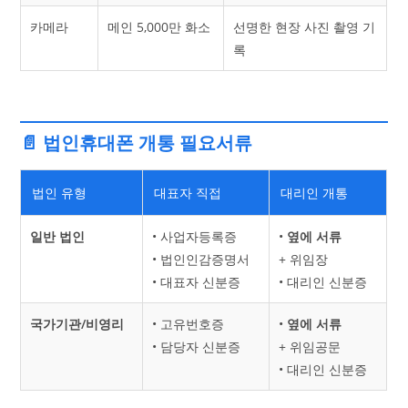
카메라
메인 5,000만 화소
선명한 현장 사진 촬영 기
록
📄 법인휴대폰 개통 필요서류
법인 유형
대표자 직접
대리인 개통
일반 법인
• 사업자등록증
•
옆에 서류
• 법인인감증명서
+ 위임장
• 대표자 신분증
• 대리인 신분증
국가기관/비영리
• 고유번호증
•
옆에 서류
• 담당자 신분증
+ 위임공문
• 대리인 신분증