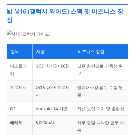
📊 M16 (갤럭시 와이드) 스펙 및 비즈니스 장
점
항목
사양
비즈니스 장점
디스플레
6.5인치 HD+ LCD
넓은 화면으로 가독성 확
이
보
프로세서
Octa-Core 프로세
멀티태스킹 업무 수행 원
서
활
OS
Android 14 기반
최신 보안 패치 및 호환성
배터리
5,000mAh
하루 종일 넉넉한 업무 사
용