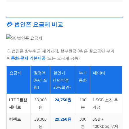
💳 법인폰 요금제 비교
※ 법인폰 할부원금 제외가격, 할부원금 0원은 월요금만 부과
※
통화·문자 기본제공
(모든 요금제 공통)
요금제
월정액
할인가
부가
데이터
(VAT 포
(1년약정
통화
함)
25%할인)
LTE T플랜
33,000
24,750원
100
1.5GB 소진 후
세이브
원
분
과금
컴팩트
39,000
29,250원
300
6GB +
원
분
400Kbps 무제