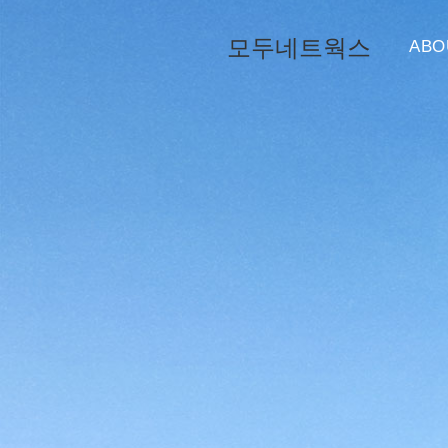
모두네트웍스
ABO