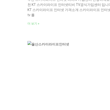
천 KT 스카이라이프 인터넷티비 TV공식가입센터 입니다
KT 스카이라이프 인터넷 가격소개 스카이라이프 인터
tv 를
더 보기 »