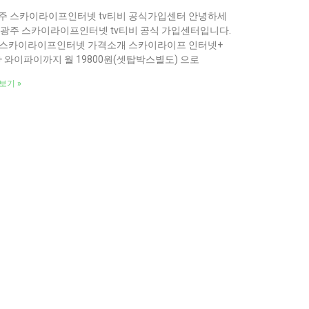
주 스카이라이프인터넷 tv티비 공식가입센터 안녕하세
 광주 스카이라이프인터넷 tv티비 공식 가입센터입니다.
t 스카이라이프인터넷 가격소개 스카이라이프 인터넷+
v+ 와이파이까지 월 19800원(셋탑박스별도) 으로
보기 »