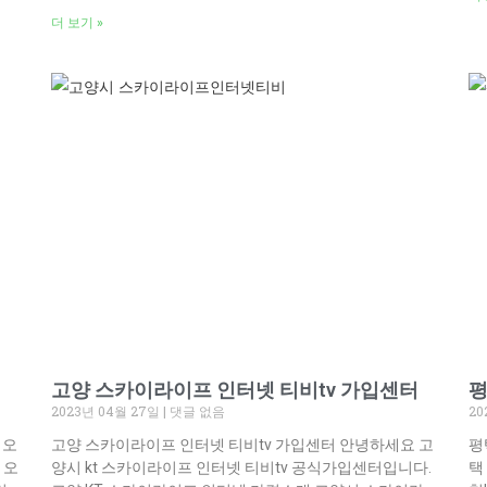
더 보기 »
터
고양 스카이라이프 인터넷 티비tv 가입센터
평
2023년 04월 27일
댓글 없음
20
 오
고양 스카이라이프 인터넷 티비tv 가입센터 안녕하세요 고
평
 오
양시 kt 스카이라이프 인터넷 티비tv 공식가입센터입니다.
택