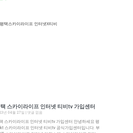
택 스카이라이프 인터넷 티비tv 가입센터
23년 04월 27일
댓글 없음
택 스카이라이프 인터넷 티비tv 가입센터 안녕하세요 평
 kt 스카이라이프 인터넷 티비tv 공식가입센터입니다. 부