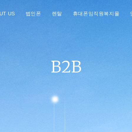
UT US
법인폰
렌탈
휴대폰임직원복지몰
B2B