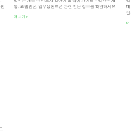
,
법인폰 개통 전 반드시 알아야 할 핵심 가이드 – 법인폰 개
법
확인
통, Sk법인폰, 업무용핸드폰 관련 전문 정보를 확인하세요.
대
인
더 보기 »
더 
드