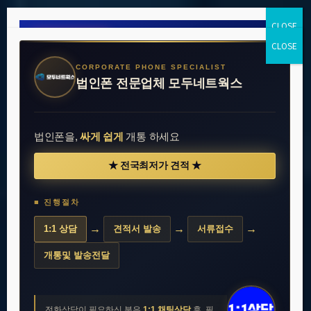
● 8월 한정 행사
A17 5G
삼성 Galaxy
CORPORATE PHONE SPECIALIST
0원
할부원금
법인폰 전문업체 모두네트웍스
12개월 약정
법인폰을,
싸게 쉽게
개통 하세요
단말기
T플랜 세이브
★ 전국최저가 견적 ★
출고가
319,000원
기본요금
33,000원
할인
−319,000원
약정할인
−8,250원
■ 진행절차
할부원금
월 요금
0원
24,750원
→
→
→
1:1 상담
견적서 발송
서류접수
개통및 발송전달
전화 · 문자 기본제공 · 데이터 1.5GB
✓ 1년 뒤, 알뜰통신사 이동 가능!
전화상담이 필요하신 분은
1:1 채팅상담
후, 필