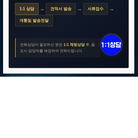
할부원금
월 요금
0원
24,750원
→
→
→
1:1 상담
견적서 발송
서류접수
개통및 발송전달
전화 · 문자 기본제공 · 데이터 1.5GB
✓ 1년 뒤, 알뜰통신사 이동 가능!
전화상담이 필요하신 분은
1:1 채팅상담
후, 필
요시 담당자를 배정하여 연락드립니다.
※ A175, 1년 약정 종료 뒤 중고 판매 시 10~20만원 이상 가치!
모두네트웍스 서비스