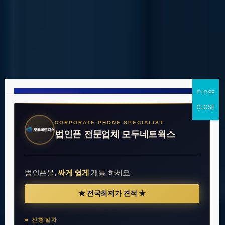
● 8월 한정 행사
A17 5G
삼성 Galaxy
CORPORATE PHONE SPECIALIST
0원
할부원금
법인폰 전문업체 모두네트웍스
12개월 약정
법인폰을,
싸게 쉽게
개통 하세요
단말기
T플랜 세이브
★ 전국최저가 견적 ★
출고가
319,000원
기본요금
33,000원
할인
−319,000원
약정할인
−8,250원
■ 진행절차