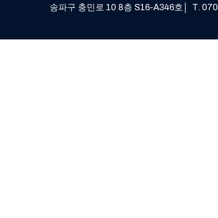
송파구 충민로 10 8층 S16-A346호│ T. 070 41