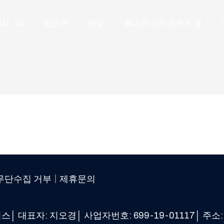
UT US
법인폰
렌탈
휴대폰임직원복지몰
|
무단수집 거부
제휴문의
대표자: 지오경│ 사업자번호: 699-19-01117│ 주소: 