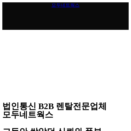
Skip
모두네트웍스
to
content
법인통신 B2B 렌탈전문업체
모두네트웍스