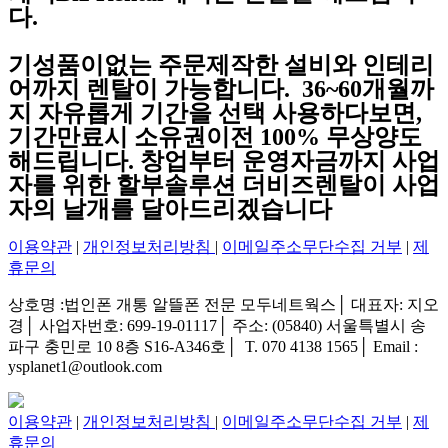
다.
기성품이없는 주문제작한 설비와 인테리
어까지 렌탈이 가능합니다. 36~60개월까
지 자유롭게 기간을 선택 사용하다보면,
기간만료시 소유권이전 100% 무상양도
해드립니다. 창업부터 운영자금까지 사업
자를 위한 할부솔루션 더비즈렌탈이 사업
자의 날개를 달아드리겠습니다
이용약관
|
개인정보처리방침
|
이메일주소무단수집 거부
|
제
휴문의
상호명 :법인폰 개통 알뜰폰 전문 모두네트웍스│ 대표자: 지오
경│ 사업자번호: 699-19-01117│ 주소: (05840) 서울특별시 송
파구 충민로 10 8층 S16-A346호│ T. 070 4138 1565│ Email :
ysplanet1@outlook.com
이용약관
|
개인정보처리방침
|
이메일주소무단수집 거부
|
제
휴문의