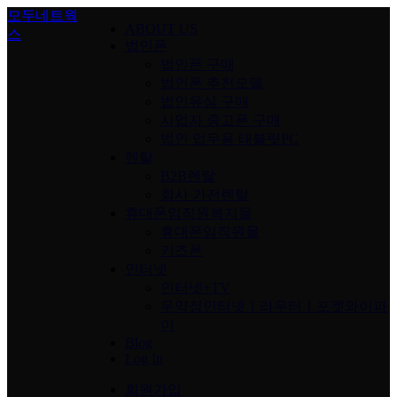
Skip
모두네트웍
ABOUT US
to
스
content
법인폰
법인폰 구매
법인폰 추천모델
법인유심 구매
사업자 중고폰 구매
법인 업무용 태블릿PC
렌탈
B2B렌탈
회사 가전렌탈
휴대폰임직원복지몰
휴대폰임직원몰
키즈폰
인터넷
인터넷+TV
무약정인터넷ㅣ라우터ㅣ포켓와이파
이
Blog
Log In
회원가입