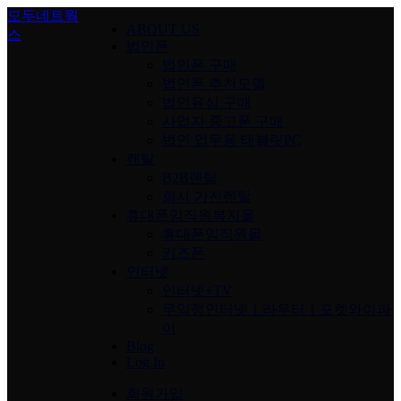
Skip
모두네트웍
ABOUT US
to
스
content
법인폰
법인폰 구매
법인폰 추천모델
법인유심 구매
사업자 중고폰 구매
법인 업무용 태블릿PC
렌탈
B2B렌탈
회사 가전렌탈
휴대폰임직원복지몰
휴대폰임직원몰
키즈폰
인터넷
인터넷+TV
무약정인터넷ㅣ라우터ㅣ포켓와이파
이
Blog
Log In
회원가입