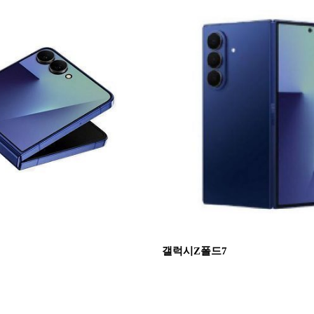
갤럭시Z폴드7