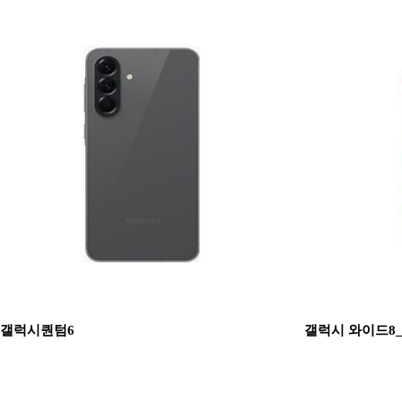
갤럭시퀀텀6
갤럭시 와이드8_ 