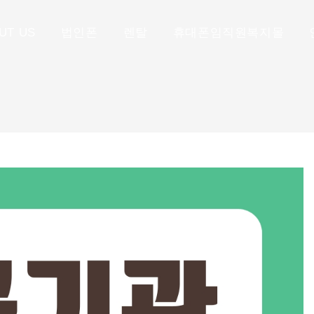
UT US
법인폰
렌탈
휴대폰임직원복지몰