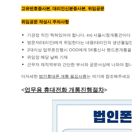
고유번호증사본, 대리인신분증사본, 위임공문
위임공문 작성시 주의사항
기관장 직인 찍혀있어야 합니다. ex) 서울시청개통건이다 
방문자(대리인)에게 위임한다는 내용(대리인의 생년월일만
2대이상 업무폰진행시 OOO에게 SK통신사 핸드폰개통
위임장 해당 날짜 기재
근무자 재직역부와 간단한 부서와 공문서상에 나와야 합
더자세한
법인휴대폰 개통 필요서류
는 여기에 참조해주세요
<
업무용 휴대전화 개통진행절차
>