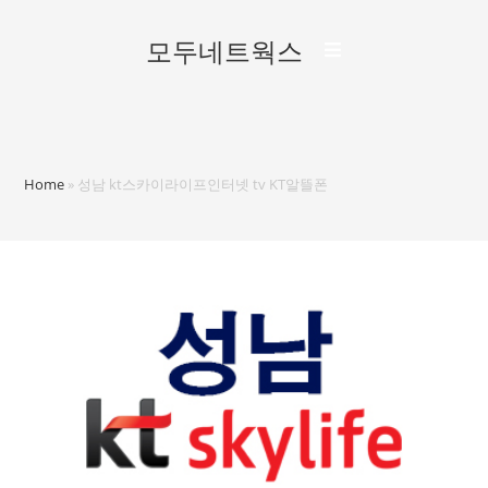
모두네트웍스
Home
»
성남 kt스카이라이프인터넷 tv KT알뜰폰