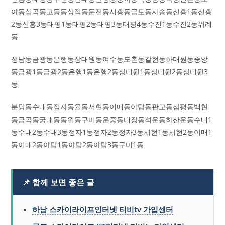
야동심곡동고등동상적동둔전동시흥동금토동사송동신흥1동신흥
2동신흥3동태평1동태평2동태평3동태평4동수진1동수진2동위례
동
성남동금광동은행동상대원동여수동도촌동갈현동하대원동중앙
동금광1동금광2동은행1동은행2동상대원1동상대원2동상대원3
동
분당동수내동정자동율동서현동이매동야탑동판교동삼평동백현
동금곡동궁내동동원동구미동운중동대장동석운동하산운동수내1
동수내2동수내3동정자1동정자2동정자3동서현1동서현2동이매1
동이매2동야탑1동야탑2동야탑3동구미1동
📌 함께 보면 좋은 글
하남 스카이라이프인터넷 티비tv 가입센터