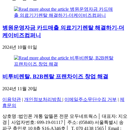
병원운영자금 카드매출 의료기기렌탈 해결하기-더
케이비즈컴퍼니
2024년 10월 01일
비투비렌탈, B2B렌탈 프랜차이즈 창업 해결
2024년 11월 20일
이용약관
|
개인정보처리방침
|
이메일주소무단수집 거부
|
제
휴문의
상호명 :법인폰 개통 알뜰폰 전문 모두네트웍스│ 대표자: 지오
경│ 사업자번호: 699-19-01117│ 주소: (05840) 서울특별시 송
파구 충민로 10 8층 S16-A346호│ T. 070 4138 1565│ Email :