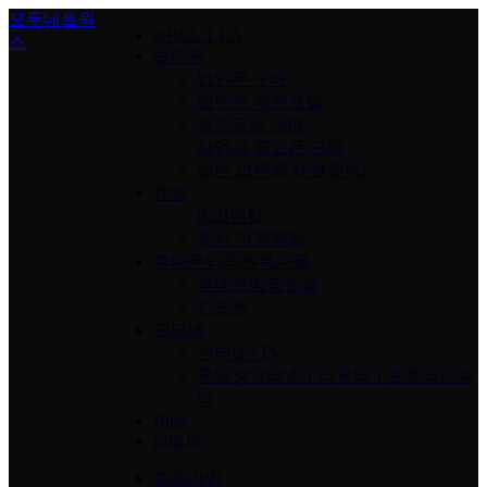
Skip
모두네트웍
ABOUT US
to
스
content
법인폰
법인폰 구매
법인폰 추천모델
법인유심 구매
사업자 중고폰 구매
법인 업무용 태블릿PC
렌탈
B2B렌탈
회사 가전렌탈
휴대폰임직원복지몰
휴대폰임직원몰
키즈폰
인터넷
인터넷+TV
무약정인터넷ㅣ라우터ㅣ포켓와이파
이
Blog
Log In
회원가입