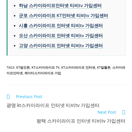
하남 스카이라이프인터넷 티비tv 가입센터
군포 스카이라이프 KT인터넷 티비tv 가입센터
시흥 스카이라이프 인터넷 티비tv 가입센터
오산 스카이라이프 인터넷 티비tv 가입센터
고양 스카이라이프 인터넷 티비tv 가입센터
TAGS:
KT법인폰
,
KT스카이라이프 TV
,
KT스카이라이프 인터넷
,
KT알뜰폰
,
스카이라
이프인터넷
,
케이티스카이라이프 가입
Previous Post
광명 kt스카이라이프 인터넷 티비tv 가입센터
Next Post
평택 스카이라이프 인터넷 티비tv 가입센터