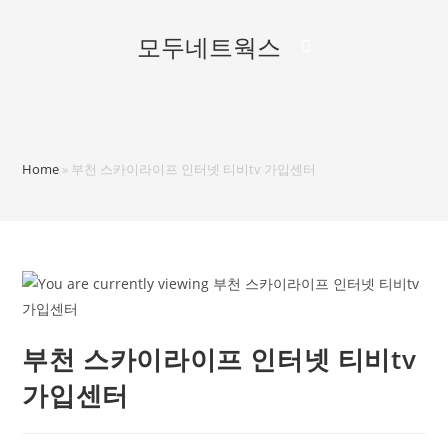
모두네트웍스
Home
»
부천 스카이라이프 인터넷 티비tv 가입센터
부천 스카이라이프 인터넷 티비tv
가입센터