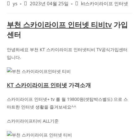
ys
2023년 04월 25일
kt스카이라이프 인터넷
부천 스카이라이프 인터넷 티비tv
가입
센터
안녕하세요 부천 KT 스카이라이프 인터넷티비 TV공식가입센터
입니다.
KT 스카이라이프 인터넷
가격소개
스카이라이프 인터넷+ tv 를 월 19800원(셋탑박스별도) 으로 스
마트한 인터넷 생활을 즐겨보세요^^
스카이라이프티비 ALL기준