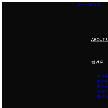
Skip
모두네트웍스
to
content
ABOUT 
법인폰
법인폰
법인폰
법인유
사업자
법인 