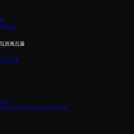
렌탈
가전렌탈
직원복지몰
임직원몰
+TV
인터넷ㅣ라우터ㅣ포켓와이파이