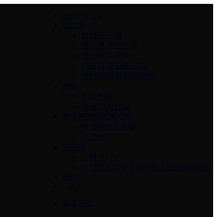
ABOUT US
법인폰
법인폰 구매
법인폰 추천모델
법인유심 구매
사업자 중고폰 구매
법인 업무용 태블릿PC
렌탈
B2B렌탈
회사 가전렌탈
휴대폰임직원복지몰
휴대폰임직원몰
키즈폰
인터넷
인터넷+TV
무약정인터넷ㅣ라우터ㅣ포켓와이파이
Blog
Log In
회원가입