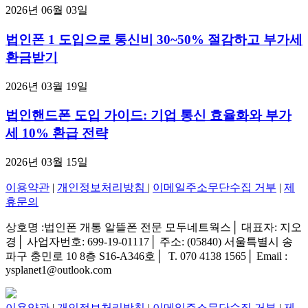
2026년 06월 03일
법인폰 1 도입으로 통신비 30~50% 절감하고 부가세
환금받기
2026년 03월 19일
법인핸드폰 도입 가이드: 기업 통신 효율화와 부가
세 10% 환급 전략
2026년 03월 15일
이용약관
|
개인정보처리방침
|
이메일주소무단수집 거부
|
제
휴문의
상호명 :법인폰 개통 알뜰폰 전문 모두네트웍스│ 대표자: 지오
경│ 사업자번호: 699-19-01117│ 주소: (05840) 서울특별시 송
파구 충민로 10 8층 S16-A346호│ T. 070 4138 1565│ Email :
ysplanet1@outlook.com
이용약관
|
개인정보처리방침
|
이메일주소무단수집 거부
|
제