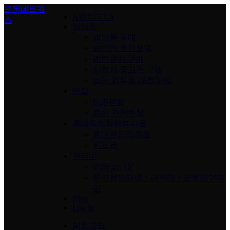
Skip
모두네트웍
ABOUT US
to
스
content
법인폰
법인폰 구매
법인폰 추천모델
법인유심 구매
사업자 중고폰 구매
법인 업무용 태블릿PC
렌탈
B2B렌탈
회사 가전렌탈
휴대폰임직원복지몰
휴대폰임직원몰
키즈폰
인터넷
인터넷+TV
무약정인터넷ㅣ라우터ㅣ포켓와이파
이
Blog
Log In
회원가입