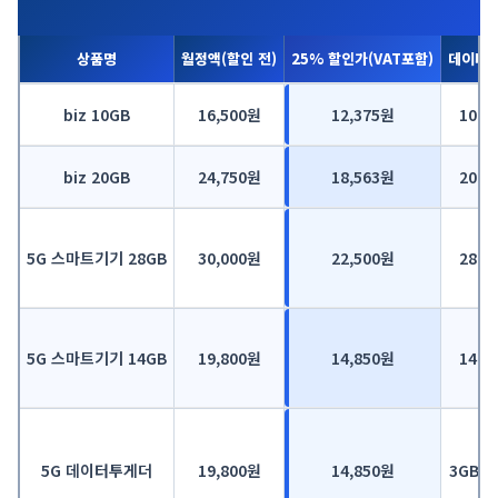
상품명
월정액(할인 전)
25% 할인가(VAT포함)
데이터/
biz 10GB
16,500원
12,375원
10GB
biz 20GB
24,750원
18,563원
20GB
5G 스마트기기 28GB
30,000원
22,500원
28GB
5G 스마트기기 14GB
19,800원
14,850원
14GB
5G 데이터투게더
19,800원
14,850원
3GB 