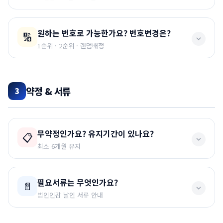
발송
하는 것은 어렵거나 불가능할 수 있으니 해당 통신사에
② 가입신청서 법인도장 날인 3곳
+ 필요서류 메일 발
🔴 신용등급 낮을 시:
재무제표(최근 2개년), 납세사실
오후 2시까지 가입신청서와 구비서류가 들어오면
당일 발
문의 후 해주세요.
송
원하는 번호로 가능한가요? 번호변경은?
🔢
증명서, 4대보험 납입증명서, 지급보증보험 영수증
송
가능합니다. (당사 사정으로 1~2일 걸릴 수 있습니다.)
③ 상담톡을 통해 회사명 알려주기
1순위 · 2순위 · 랜덤배정
④ 유심택배 배송 및 개통진행
(평일기준 1~2일 소요)
📌 신규가입
접수신청에 1순위, 2순위 정해주시면 진행드리고, 개통조
💰 요금보증보험료 (SGI서울보증)
선개통 후 유심 배송됩니다.
회 시 없으면
랜덤으로 배정
됩니다.
약정 & 서류
담보금액 = (월 요금 × 3개월) × 개통 회선수
3
⚠️ 필독
예) 10,000원 요금 × 10대 증설 → 약
30,000원
보
골드번호·연속된번호·월일로 유추되는 번호는 거의 불가능
반드시 접수하기 →
“제출” 버튼까지 완료
할것!!
증보험료 발생
하다고 보시면 됩니다.
📌 번호이동
진행 메뉴얼은 쉽고, 비용도 비싸지 않습니다.
무약정인가요? 유지기간이 있나요?
📋
유심을 먼저 보내드리고, 받으신 후 연락주시면 개통해
최소 6개월 유지
💡 번호변경
드립니다.
개통이 되면 기존 통신사는
자동 해지
처리되므로 따로
랜덤으로 개통된 번호가 마음에 들지 않으시면
1달 뒤
무약정
이지만 최소
6개월 유지 기간
이 있습니다.
연락 안하셔도 됩니다.
고객센터에서 번호변경
이 가능합니다.
필요서류는 무엇인가요?
📄
법인인감 날인 서류 안내
⚠️ 6개월 이내 해지 시
당사 모두네트웍스에 패널티가 있습니다. 6개월 안에