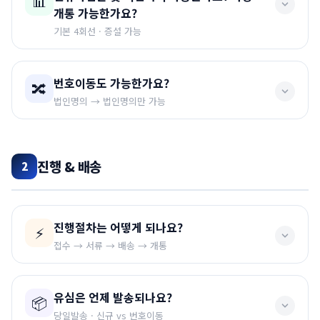
📊
없이 공기계로 가능하며, 듀얼유심이나 나노유심 모두 호
개통 가능한가요?
환되는 유심을 보내드립니다.
기본 4회선 · 증설 가능
⚠️ 주의
기본적으로
4회선까지
가능합니다. 추가 회선이 필요한 경
번호이동도 가능한가요?
🔀
2017년 이전 모델은 유심호환이 안될 수 있습니다.
우 증설이 가능합니다.
법인명의 → 법인명의만 가능
정상적인 사업을 위해 다량유심이 필요한 경우,
초기 첫 4
대 개통 후 증설
이 가능합니다. 다만 증설에 따른 서류가 필
네 가능합니다.
단
법인명의와 법인명의끼리만
가능하며,
요합니다.
개인명의 번호는 법인명의로 변경 후 알뜰통신사 이동을
진행 & 배송
2
하셔야 합니다.
📌 증설 시 추가 구비서류
📌 참고사항
🔴 공통 필수:
가입신청서, 대표자 신분증, 법인 등기부
진행절차는 어떻게 되나요?
⚡
등본, 사업자등록증, 법인인감증명서, 한도 증설 요청서
개인명의에서 법인명의 변경은 개인명의 가입된 통신사
접수 → 서류 → 배송 → 개통
에 연락하셔서 직접 처리하신 후 저희쪽에 연락주세요.
🔴 대리인 신청 시:
대리인 신분증, 건강보험 자격득실
유심은 언제 발송되나요?
확인서, 재직증명서(법인인감 날인), 위임장(법인인감
📦
대표자 개인명의는 법인명의 변경이 수월할 수 있으나,
① 신청서 폼 작성
→ 자동기입되어 메일로 가입신청서
날인)
당일발송 · 신규 vs 번호이동
일반 직원의 개인명의 핸드폰 번호를 법인명의로 변경