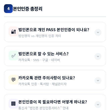
📌 필요서류
해지 시 다음번 법인 개통 시 증설이 어렵거나 추후 원
본인인증 총정리
4
가입신청서 / 위임장 / 확약서
(총 3장 – 법인인감 날인)
만한 개통이 제약됩니다.
법인 사업자등록증
법인인감증명서 (60일 이내)
혹시나 개통 전 미리 6개월 이내 해지 관련 담당자와 소
법인폰으로 개인 PASS 본인인증이 되나요?
대표자 신분증 사본 (뒷자리 가리고 / 대리인 접수여도 필
통이 있는 경우, 패널티 위약금 비용을 납부하고 개통은
🔐
수)
법인명의 vs 개인명의 인증 차이
해드릴 수 있습니다.
📧 필요서류 메일전송 안내
법인폰으로 할 수 있는 서비스?
✅
❌ 안 됩니다!
구비서류 준비 후 메일로 발송해 주시면 빠르게 접수됩
카카오톡 · SNS · 구글 · 네이버
니다.
법인명의로 개통된 폰에서는 사용자(개인)의 PASS 본
인인증이
불가능
합니다.
법인폰을 만드는 대표적인 이유는
SNS 계정 생성, 카카오
카카오톡 관련 주의사항이 있나요?
법인명의와 개인명의가 다르기 때문입니다.
💬
톡 활용, 업무전화 이용
입니다.
카카오톡 인증 · 톡서랍 · 채널관리자
✅ 카카오톡 생성
✅ 인스타그램
✅ 페이스북
예시) 김영희 명의로 개통된 폰을 홍길동이 PASS인증 할
✅ 구글 가입
✅ 네이버 가입
✅ 업무전화
✅ 개인 가입 카카오톡 인증 — 가능
수 없는 것과 같은 원리!
본인인증이 꼭 필요하다면 어떻게 하나요?
🏢
❌ 법인명의 카카오톡 인증 — 불가
위 서비스들은
개통된 번호로 인증번호를 받아 가입
하는
통신사 “법인폰 본인인증서비스” 안내
법인명의로 받을 수 있는 PASS인증은 없습니다.