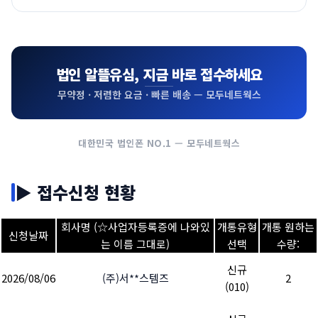
방식이므로, 법인명의/개인명의와 상관없이 모두 가능합니
법인명의로의 카카오톡 인증은 통신사 제한으로 불가능합
PASS인증은 오직 개인명의 폰에서만 가능합니다.
다.
통신사에서 말하는
“법인폰 본인인증서비스”
란?
니다.
우리나라에서 법인명의(예: 주식회사 신세계)로 인증받아
법인명의로 개통했지만, 사용자(개인)의 본인인증이 필요
(SK·KT·LG 3사 + 알뜰통신사 모두 포함)
이용하는 SNS나 정부 서비스는 없습니다. 법인 확인 인증
할 때 신청하는 서비스입니다.
법인 알뜰유심, 지금 바로 접수하세요
📌 네이버 가입 안내
🔗 카카오 고객센터 안내 바로가기 →
은 회사명, 사업자등록증번호, 법인번호를 입력하여 확인
무약정 · 저렴한 요금 · 빠른 배송 — 모두네트웍스
법인명의로 네이버 회원가입(단체·비즈니스 회원)을 원
하는 별도의 절차입니다.
📌 신청 방법
할 경우, 법인명의 인증이 아닌
번호 자체로 인증번호
를
⚠️ 본인인증이 필요한 카카오 서비스
받아 가입합니다.
① SK·KT·LG
정규 통신사
로 개통
대한민국 법인폰 NO.1 — 모두네트웍스
· 톡서랍
(저장 구독 유료서비스) — 개인 본인인증 절차
🔗 네이버 회원가입 바로가기 →
② 해당 통신사 대리점
직접 방문
필요
③ 법인 위임대리인이 필요서류 구비 후 본인인증서비
· 카카오톡 공식 채널관리자
가입 시 — 법인폰 번호를
▶ 접수신청 현황
스 신청
상담 대표번호로 등록할 때 대표 개인인증이 필요한 경
④ 승인 후 법인명의 폰에서 사용자(개인)
PASS인증
우 있음
회사명 (☆사업자등록증에 나와있
개통유형
개통 원하는
가능!
신청날짜
는 이름 그대로)
선택
수량:
신규
✅ 본인인증 없이 사용 가능
2026/08/06
(주)서**스템즈
2
⚠️ 알뜰통신사 불가
(010)
카카오톡 모바일 생성, PC 카톡, PC 상담톡 등 카카오
알뜰통신사는 법인명의 개통 시 사용자 개인 본인인증