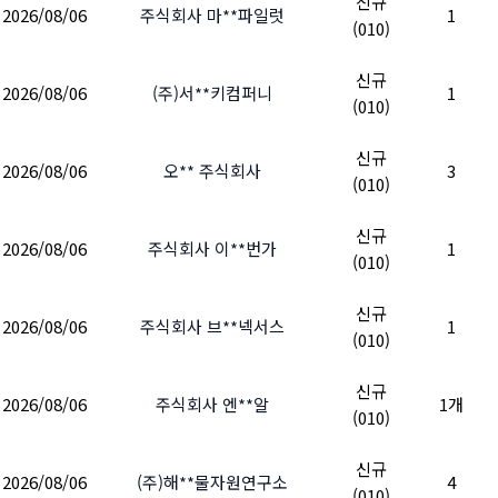
톡의 전반적인 서비스는 본인인증 없이 사용 가능합니
신규
서비스가 현재 없으며, 추후 예정도 없습니다.
2026/08/06
주식회사 마**파일럿
1
(010)
다.
SK·KT·LG 정규 통신사만 가능
합니다.
신규
2026/08/06
(주)서**키컴퍼니
1
(010)
💡 실무 팁
신규
실제로
1,000건 법인개통 중 1개의 법인회사
만 본인
2026/08/06
오** 주식회사
3
(010)
인증을 신청하시는 편입니다.
→ 알뜰통신사로 먼저 개통 후 사용하다가 불편함을 느
신규
2026/08/06
끼신다면
주식회사 이**번가
1
(010)
→ 나중에 본인인증이 필요해지면
같은 번호 그대로
SK텔레콤으로 이동
해서 유심만 신청해도 됩니다!
신규
2026/08/06
주식회사 브**넥서스
1
(010)
신규
2026/08/06
주식회사 엔**알
1개
(010)
신규
2026/08/06
(주)해**물자원연구소
4
(010)