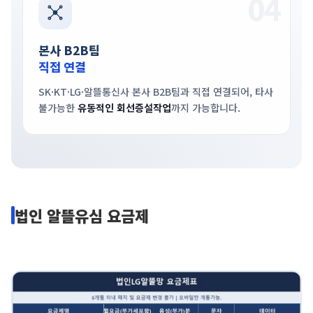
04
본사 B2B팀
직접 연결
SK·KT·LG·알뜰통신사 본사 B2B팀과 직접 연결되어, 타사
불가능한
유동적인 회선증설작업
까지 가능합니다.
법인 알뜰유심 요금제