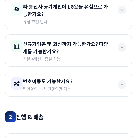
네. 법인알뜰유심 요금제는
법인에 공기계가 있을 경우만
타 통신사 공기계인데 LG알뜰 유심으로 가
🔄
신청이 가능합니다.
능한가요?
공기계나 자급제폰을 구매하신 후 신청해 주셔야 합니다.
유심 호환 안내
네 가능합니다.
2017년 이후 출시된 핸드폰은 통신사 상관
신규가입은 몇 회선까지 가능한가요? 다량
📊
없이 공기계로 가능하며, 듀얼유심이나 나노유심 모두 호
개통 가능한가요?
환되는 유심을 보내드립니다.
기본 4회선 · 증설 가능
⚠️ 주의
기본적으로
4회선까지
가능합니다. 추가 회선이 필요한 경
번호이동도 가능한가요?
🔀
2017년 이전 모델은 유심호환이 안될 수 있습니다.
우 증설이 가능합니다.
법인명의 → 법인명의만 가능
정상적인 사업을 위해 다량유심이 필요한 경우,
초기 첫 4
대 개통 후 증설
이 가능합니다. 다만 증설에 따른 서류가 필
네 가능합니다.
단
법인명의와 법인명의끼리만
가능하며,
요합니다.
개인명의 번호는 법인명의로 변경 후 알뜰통신사 이동을
진행 & 배송
2
하셔야 합니다.
📌 증설 시 추가 구비서류