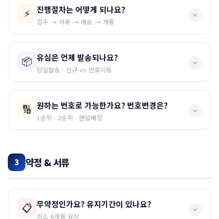
📌 참고사항
🔴 공통 필수:
가입신청서, 대표자 신분증, 법인 등기부
진행절차는 어떻게 되나요?
⚡
등본, 사업자등록증, 법인인감증명서, 한도 증설 요청서
개인명의에서 법인명의 변경은 개인명의 가입된 통신사
접수 → 서류 → 배송 → 개통
에 연락하셔서 직접 처리하신 후 저희쪽에 연락주세요.
🔴 대리인 신청 시:
대리인 신분증, 건강보험 자격득실
유심은 언제 발송되나요?
확인서, 재직증명서(법인인감 날인), 위임장(법인인감
📦
대표자 개인명의는 법인명의 변경이 수월할 수 있으나,
① 신청서 폼 작성
→ 자동기입되어 메일로 가입신청서
날인)
당일발송 · 신규 vs 번호이동
일반 직원의 개인명의 핸드폰 번호를 법인명의로 변경
발송
하는 것은 어렵거나 불가능할 수 있으니 해당 통신사에
② 가입신청서 법인도장 날인 3곳
+ 필요서류 메일 발
🔴 신용등급 낮을 시:
재무제표(최근 2개년), 납세사실
오후 2시까지 가입신청서와 구비서류가 들어오면
당일 발
문의 후 해주세요.
송
원하는 번호로 가능한가요? 번호변경은?
🔢
증명서, 4대보험 납입증명서, 지급보증보험 영수증
송
가능합니다. (당사 사정으로 1~2일 걸릴 수 있습니다.)
③ 상담톡을 통해 회사명 알려주기
1순위 · 2순위 · 랜덤배정
④ 유심택배 배송 및 개통진행
(평일기준 1~2일 소요)
📌 신규가입
접수신청에 1순위, 2순위 정해주시면 진행드리고, 개통조
💰 요금보증보험료 (SGI서울보증)
선개통 후 유심 배송됩니다.
회 시 없으면
랜덤으로 배정
됩니다.
약정 & 서류
담보금액 = (월 요금 × 3개월) × 개통 회선수
3
⚠️ 필독
예) 10,000원 요금 × 10대 증설 → 약
30,000원
보
골드번호·연속된번호·월일로 유추되는 번호는 거의 불가능
반드시 접수하기 →
“제출” 버튼까지 완료
할것!!
증보험료 발생
하다고 보시면 됩니다.
📌 번호이동
진행 메뉴얼은 쉽고, 비용도 비싸지 않습니다.
무약정인가요? 유지기간이 있나요?
📋
유심을 먼저 보내드리고, 받으신 후 연락주시면 개통해
최소 6개월 유지