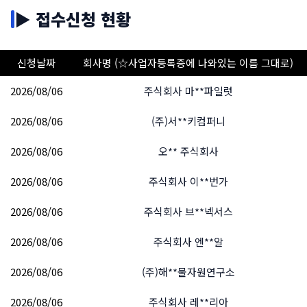
우 있음
▶ 접수신청 현황
가능!
✅ 본인인증 없이 사용 가능
신청날짜
회사명 (☆사업자등록증에 나와있는 이름 그대로)
⚠️ 알뜰통신사 불가
카카오톡 모바일 생성, PC 카톡, PC 상담톡 등 카카오
2026/08/06
알뜰통신사는 법인명의 개통 시 사용자 개인 본인인증
주식회사 마**파일럿
톡의 전반적인 서비스는 본인인증 없이 사용 가능합니
서비스가 현재 없으며, 추후 예정도 없습니다.
다.
2026/08/06
(주)서**키컴퍼니
SK·KT·LG 정규 통신사만 가능
합니다.
2026/08/06
오** 주식회사
💡 실무 팁
2026/08/06
주식회사 이**번가
실제로
1,000건 법인개통 중 1개의 법인회사
만 본인
2026/08/06
주식회사 브**넥서스
인증을 신청하시는 편입니다.
→ 알뜰통신사로 먼저 개통 후 사용하다가 불편함을 느
2026/08/06
주식회사 엔**알
끼신다면
2026/08/06
(주)해**물자원연구소
→ 나중에 본인인증이 필요해지면
같은 번호 그대로
SK텔레콤으로 이동
해서 유심만 신청해도 됩니다!
2026/08/06
주식회사 레**리아