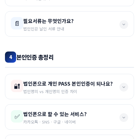
💡 번호변경
드립니다.
개통이 되면 기존 통신사는
자동 해지
처리되므로 따로
랜덤으로 개통된 번호가 마음에 들지 않으시면
1달 뒤
무약정
이지만 최소
6개월 유지 기간
이 있습니다.
연락 안하셔도 됩니다.
고객센터에서 번호변경
이 가능합니다.
필요서류는 무엇인가요?
📄
법인인감 날인 서류 안내
⚠️ 6개월 이내 해지 시
당사 모두네트웍스에 패널티가 있습니다. 6개월 안에
📌 필요서류
해지 시 다음번 법인 개통 시 증설이 어렵거나 추후 원
본인인증 총정리
4
가입신청서 / 위임장 / 확약서
(총 3장 – 법인인감 날인)
만한 개통이 제약됩니다.
법인 사업자등록증
법인인감증명서 (60일 이내)
혹시나 개통 전 미리 6개월 이내 해지 관련 담당자와 소
법인폰으로 개인 PASS 본인인증이 되나요?
대표자 신분증 사본 (뒷자리 가리고 / 대리인 접수여도 필
통이 있는 경우, 패널티 위약금 비용을 납부하고 개통은
🔐
수)
법인명의 vs 개인명의 인증 차이
해드릴 수 있습니다.
📧 필요서류 메일전송 안내
법인폰으로 할 수 있는 서비스?
✅
❌ 안 됩니다!
구비서류 준비 후 메일로 발송해 주시면 빠르게 접수됩
카카오톡 · SNS · 구글 · 네이버
니다.
법인명의로 개통된 폰에서는 사용자(개인)의 PASS 본
인인증이
불가능
합니다.
법인폰을 만드는 대표적인 이유는
SNS 계정 생성, 카카오