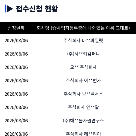
우 있음
▶ 접수신청 현황
가능!
✅ 본인인증 없이 사용 가능
신청날짜
회사명 (☆사업자등록증에 나와있는 이름 그대로)
⚠️ 알뜰통신사 불가
카카오톡 모바일 생성, PC 카톡, PC 상담톡 등 카카오
2026/08/06
알뜰통신사는 법인명의 개통 시 사용자 개인 본인인증
주식회사 마**파일럿
톡의 전반적인 서비스는 본인인증 없이 사용 가능합니
서비스가 현재 없으며, 추후 예정도 없습니다.
다.
2026/08/06
(주)서**키컴퍼니
SK·KT·LG 정규 통신사만 가능
합니다.
2026/08/06
오** 주식회사
💡 실무 팁
2026/08/06
주식회사 이**번가
실제로
1,000건 법인개통 중 1개의 법인회사
만 본인
2026/08/06
주식회사 브**넥서스
인증을 신청하시는 편입니다.
→ 알뜰통신사로 먼저 개통 후 사용하다가 불편함을 느
2026/08/06
주식회사 엔**알
끼신다면
2026/08/06
(주)해**물자원연구소
→ 나중에 본인인증이 필요해지면
같은 번호 그대로
SK텔레콤으로 이동
해서 유심만 신청해도 됩니다!
2026/08/06
주식회사 레**리아