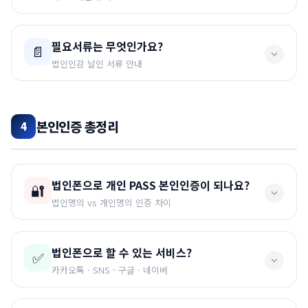
💡 번호변경
드립니다.
개통이 되면 기존 통신사는
자동 해지
처리되므로 따로
랜덤으로 개통된 번호가 마음에 들지 않으시면
1달 뒤
무약정
이지만 최소
6개월 유지 기간
이 있습니다.
연락 안하셔도 됩니다.
고객센터에서 번호변경
이 가능합니다.
필요서류는 무엇인가요?
📄
법인인감 날인 서류 안내
⚠️ 6개월 이내 해지 시
당사 모두네트웍스에 패널티가 있습니다. 6개월 안에
📌 필요서류
해지 시 다음번 법인 개통 시 증설이 어렵거나 추후 원
본인인증 총정리
4
가입신청서 / 위임장 / 확약서
(총 3장 – 법인인감 날인)
만한 개통이 제약됩니다.
법인 사업자등록증
법인인감증명서 (60일 이내)
혹시나 개통 전 미리 6개월 이내 해지 관련 담당자와 소
법인폰으로 개인 PASS 본인인증이 되나요?
대표자 신분증 사본 (뒷자리 가리고 / 대리인 접수여도 필
통이 있는 경우, 패널티 위약금 비용을 납부하고 개통은
🔐
수)
법인명의 vs 개인명의 인증 차이
해드릴 수 있습니다.
📧 필요서류 메일전송 안내
법인폰으로 할 수 있는 서비스?
✅
❌ 안 됩니다!
구비서류 준비 후 메일로 발송해 주시면 빠르게 접수됩
카카오톡 · SNS · 구글 · 네이버
니다.
법인명의로 개통된 폰에서는 사용자(개인)의 PASS 본
인인증이
불가능
합니다.
법인폰을 만드는 대표적인 이유는
SNS 계정 생성, 카카오