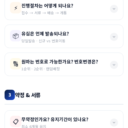
📌 참고사항
🔴 공통 필수:
가입신청서, 대표자 신분증, 법인 등기부
진행절차는 어떻게 되나요?
⚡
등본, 사업자등록증, 법인인감증명서, 한도 증설 요청서
개인명의에서 법인명의 변경은 개인명의 가입된 통신사
접수 → 서류 → 배송 → 개통
에 연락하셔서 직접 처리하신 후 저희쪽에 연락주세요.
🔴 대리인 신청 시:
대리인 신분증, 건강보험 자격득실
유심은 언제 발송되나요?
확인서, 재직증명서(법인인감 날인), 위임장(법인인감
📦
대표자 개인명의는 법인명의 변경이 수월할 수 있으나,
① 신청서 폼 작성
→ 자동기입되어 메일로 가입신청서
날인)
당일발송 · 신규 vs 번호이동
일반 직원의 개인명의 핸드폰 번호를 법인명의로 변경
발송
하는 것은 어렵거나 불가능할 수 있으니 해당 통신사에
② 가입신청서 법인도장 날인 3곳
+ 필요서류 메일 발
🔴 신용등급 낮을 시:
재무제표(최근 2개년), 납세사실
오후 2시까지 가입신청서와 구비서류가 들어오면
당일 발
문의 후 해주세요.
송
원하는 번호로 가능한가요? 번호변경은?
🔢
증명서, 4대보험 납입증명서, 지급보증보험 영수증
송
가능합니다. (당사 사정으로 1~2일 걸릴 수 있습니다.)
③ 상담톡을 통해 회사명 알려주기
1순위 · 2순위 · 랜덤배정
④ 유심택배 배송 및 개통진행
(평일기준 1~2일 소요)
📌 신규가입
접수신청에 1순위, 2순위 정해주시면 진행드리고, 개통조
💰 요금보증보험료 (SGI서울보증)
선개통 후 유심 배송됩니다.
회 시 없으면
랜덤으로 배정
됩니다.
약정 & 서류
담보금액 = (월 요금 × 3개월) × 개통 회선수
3
⚠️ 필독
예) 10,000원 요금 × 10대 증설 → 약
30,000원
보
골드번호·연속된번호·월일로 유추되는 번호는 거의 불가능
반드시 접수하기 →
“제출” 버튼까지 완료
할것!!
증보험료 발생
하다고 보시면 됩니다.
📌 번호이동
진행 메뉴얼은 쉽고, 비용도 비싸지 않습니다.
무약정인가요? 유지기간이 있나요?
📋
유심을 먼저 보내드리고, 받으신 후 연락주시면 개통해
최소 6개월 유지