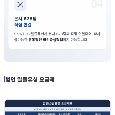
04
본사 B2B팀
직접 연결
SK·KT·LG·알뜰통신사 본사 B2B팀과 직접 연결되어, 타사
불가능한
유동적인 회선증설작업
까지 가능합니다.
법인 알뜰유심 요금제