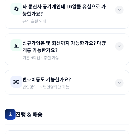
네. 법인알뜰유심 요금제는
법인에 공기계가 있을 경우만
타 통신사 공기계인데 LG알뜰 유심으로 가
🔄
신청이 가능합니다.
능한가요?
공기계나 자급제폰을 구매하신 후 신청해 주셔야 합니다.
유심 호환 안내
네 가능합니다.
2017년 이후 출시된 핸드폰은 통신사 상관
신규가입은 몇 회선까지 가능한가요? 다량
📊
없이 공기계로 가능하며, 듀얼유심이나 나노유심 모두 호
개통 가능한가요?
환되는 유심을 보내드립니다.
기본 4회선 · 증설 가능
⚠️ 주의
기본적으로
4회선까지
가능합니다. 추가 회선이 필요한 경
번호이동도 가능한가요?
🔀
2017년 이전 모델은 유심호환이 안될 수 있습니다.
우 증설이 가능합니다.
법인명의 → 법인명의만 가능
정상적인 사업을 위해 다량유심이 필요한 경우,
초기 첫 4
대 개통 후 증설
이 가능합니다. 다만 증설에 따른 서류가 필
네 가능합니다.
단
법인명의와 법인명의끼리만
가능하며,
요합니다.
개인명의 번호는 법인명의로 변경 후 알뜰통신사 이동을
진행 & 배송
2
하셔야 합니다.
📌 증설 시 추가 구비서류