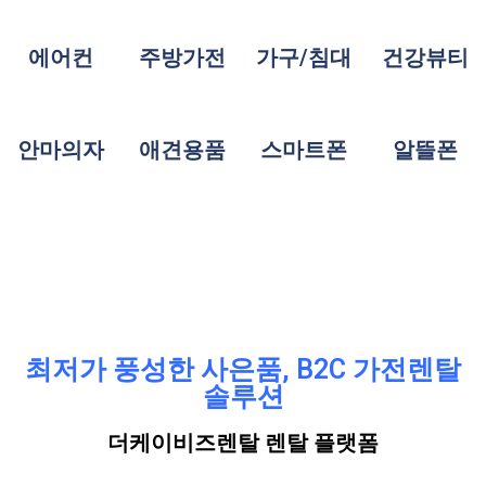
에어컨
주방가전
가구/침대
건강뷰티
안마의자
애견용품
스마트폰
알뜰폰
최저가 풍성한 사은품, B2C 가전렌탈
솔루션
더케이비즈렌탈 렌탈 플랫폼