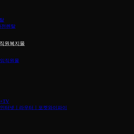
렌탈
가전렌탈
직원복지몰
임직원몰
+TV
인터넷ㅣ라우터ㅣ포켓와이파이