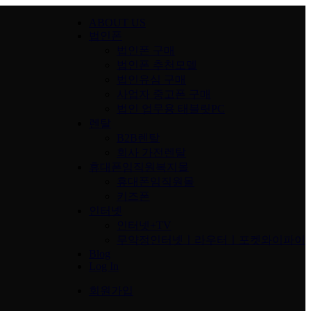
ABOUT US
법인폰
법인폰 구매
법인폰 추천모델
법인유심 구매
사업자 중고폰 구매
법인 업무용 태블릿PC
렌탈
B2B렌탈
회사 가전렌탈
휴대폰임직원복지몰
휴대폰임직원몰
키즈폰
인터넷
인터넷+TV
무약정인터넷ㅣ라우터ㅣ포켓와이파이
Blog
Log In
회원가입