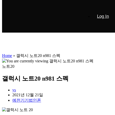
Log In
Home
»
갤럭시 노트20 n981 스펙
노트20
갤럭시 노트20 n981 스펙
Post
ys
author:
Post
2021년 12월 21일
published:
Post
예전기기법인폰
category: